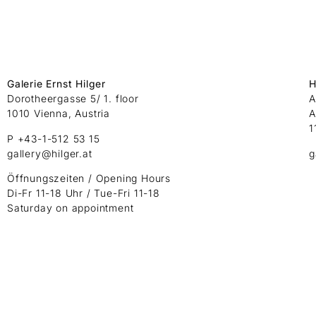
Galerie Ernst Hilger
H
Dorotheergasse 5/ 1. floor
A
1010 Vienna, Austria
A
1
P +43-1-512 53 15
gallery@hilger.at
g
Öffnungszeiten / Opening Hours
Di-Fr 11-18 Uhr / Tue-Fri 11-18
Saturday on appointment