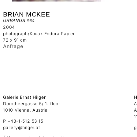
BRIAN MCKEE
URBANUS #64
2004
photograph/Kodak Endura Papier
72 x 91 cm
Anfrage
Galerie Ernst Hilger
H
Dorotheergasse 5/ 1. floor
A
1010 Vienna, Austria
A
1
P +43-1-512 53 15
gallery@hilger.at
g