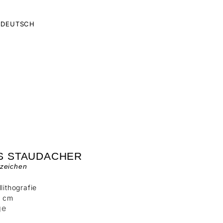
DEUTSCH
S STAUDACHER
zeichen
llithografie
7 cm
ge