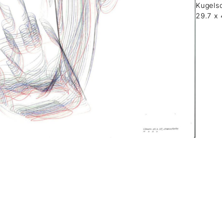
Kugelsc
29.7 x