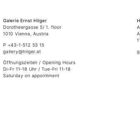
Galerie Ernst Hilger
H
Dorotheergasse 5/ 1. floor
A
1010 Vienna, Austria
A
1
P +43-1-512 53 15
gallery@hilger.at
g
Öffnungszeiten / Opening Hours
Di-Fr 11-18 Uhr / Tue-Fri 11-18
Saturday on appointment