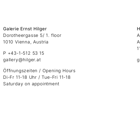
Galerie Ernst Hilger
H
Dorotheergasse 5/ 1. floor
A
1010 Vienna, Austria
A
1
P +43-1-512 53 15
gallery@hilger.at
g
Öffnungszeiten / Opening Hours
Di-Fr 11-18 Uhr / Tue-Fri 11-18
Saturday on appointment