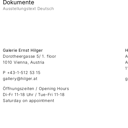
Dokumente
Ausstellungstext Deutsch
Galerie Ernst Hilger
H
Dorotheergasse 5/ 1. floor
A
1010 Vienna, Austria
A
1
P +43-1-512 53 15
gallery@hilger.at
g
Öffnungszeiten / Opening Hours
Di-Fr 11-18 Uhr / Tue-Fri 11-18
Saturday on appointment