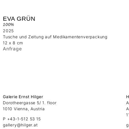
EVA GRÜN
100%
2025
Tusche und Zeitung auf Medikamentenverpackung
12 x 8 cm
Anfrage
Galerie Ernst Hilger
H
Dorotheergasse 5/ 1. floor
A
1010 Vienna, Austria
A
1
P +43-1-512 53 15
gallery@hilger.at
g