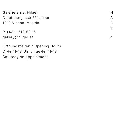
Galerie Ernst Hilger
H
Dorotheergasse 5/ 1. floor
A
1010 Vienna, Austria
A
1
P +43-1-512 53 15
gallery@hilger.at
g
Öffnungszeiten / Opening Hours
Di-Fr 11-18 Uhr / Tue-Fri 11-18
Saturday on appointment