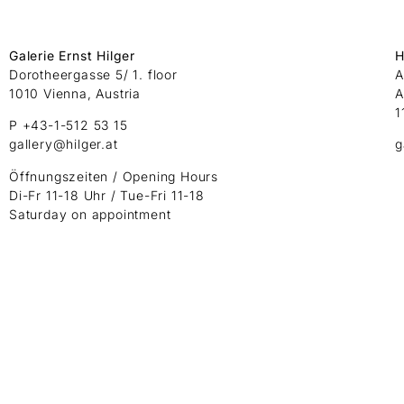
Galerie Ernst Hilger
H
Dorotheergasse 5/ 1. floor
A
1010 Vienna, Austria
A
1
P +43-1-512 53 15
gallery@hilger.at
g
Öffnungszeiten / Opening Hours
Di-Fr 11-18 Uhr / Tue-Fri 11-18
Saturday on appointment