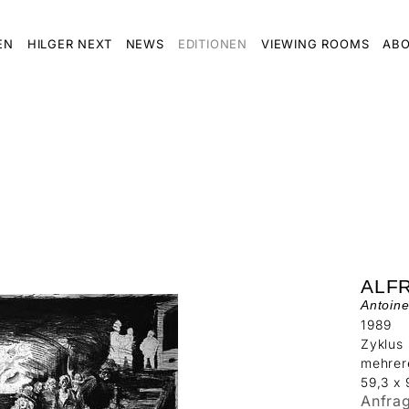
EN
HILGER NEXT
NEWS
EDITIONEN
VIEWING ROOMS
ABO
ALF
Antoin
1989
Zyklus 
mehrer
59,3 x
Anfra