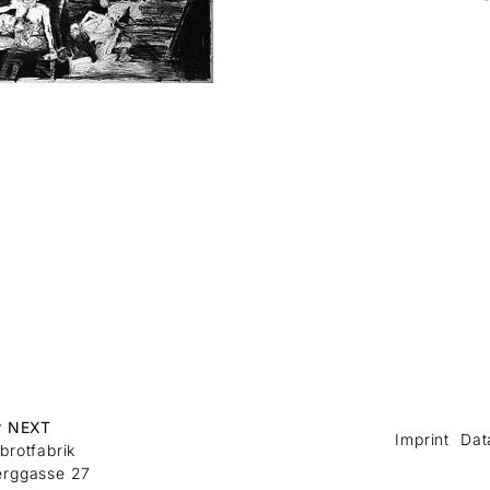
r NEXT
Imprint
Dat
brotfabrik
erggasse 27