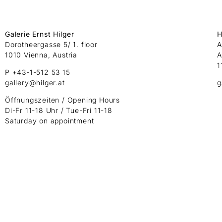
Galerie Ernst Hilger
H
Dorotheergasse 5/ 1. floor
A
1010 Vienna, Austria
A
1
P +43-1-512 53 15
gallery@hilger.at
g
Öffnungszeiten / Opening Hours
Di-Fr 11-18 Uhr / Tue-Fri 11-18
Saturday on appointment