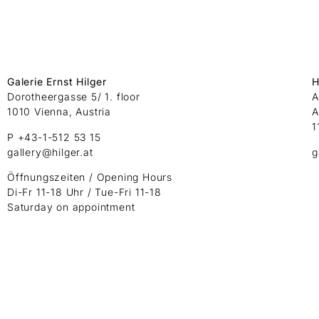
Galerie Ernst Hilger
H
Dorotheergasse 5/ 1. floor
A
1010 Vienna, Austria
A
1
P +43-1-512 53 15
gallery@hilger.at
g
Öffnungszeiten / Opening Hours
Di-Fr 11-18 Uhr / Tue-Fri 11-18
Saturday on appointment