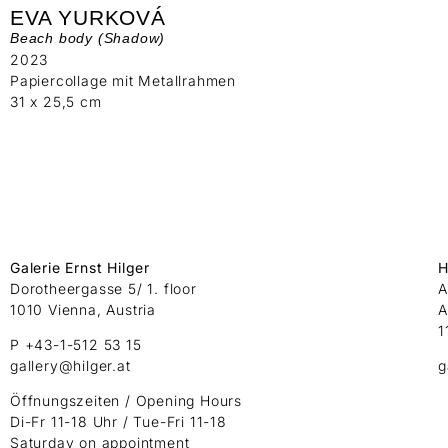
EVA YURKOVÁ
Beach body (Shadow)
2023
Papiercollage mit Metallrahmen
31 x 25,5 cm
Galerie Ernst Hilger
H
Dorotheergasse 5/ 1. floor
A
1010 Vienna, Austria
A
1
P +43-1-512 53 15
gallery@hilger.at
g
Öffnungszeiten / Opening Hours
Di-Fr 11-18 Uhr / Tue-Fri 11-18
Saturday on appointment