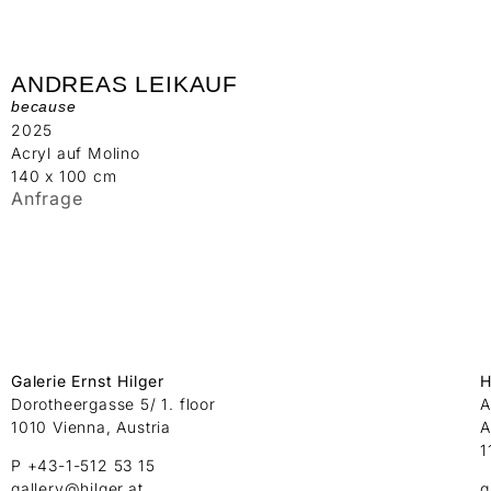
ANDREAS LEIKAUF
because
2025
Acryl auf Molino
140 x 100 cm
Anfrage
Galerie Ernst Hilger
H
Dorotheergasse 5/ 1. floor
A
1010 Vienna, Austria
A
1
P +43-1-512 53 15
gallery@hilger.at
g