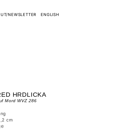
UT/NEWSLETTER
ENGLISH
RED HRDLICKA
ruf Mord WVZ 286
ung
0,2 cm
ge