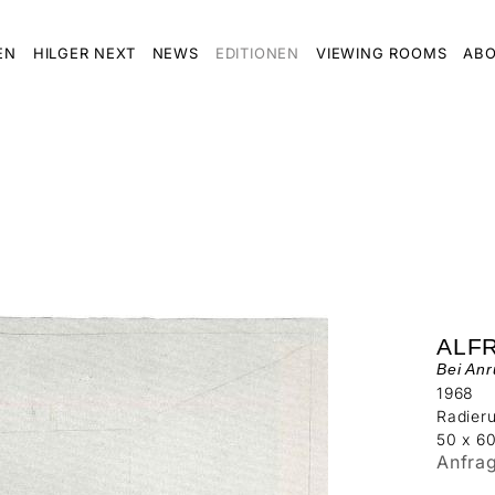
EN
HILGER NEXT
NEWS
EDITIONEN
VIEWING ROOMS
ABO
ALF
Bei An
1968
Radier
50 x 6
Anfra