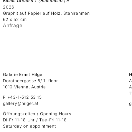
Bionic Dreams 7 (Humanoid2) A
2026
Graphit auf Papier auf Holz, Stahlrahmen
62 x 52 cm
Anfrage
Galerie Ernst Hilger
H
Dorotheergasse 5/ 1. floor
A
1010 Vienna, Austria
A
1
P +43-1-512 53 15
gallery@hilger.at
g
Öffnungszeiten / Opening Hours
Di-Fr 11-18 Uhr / Tue-Fri 11-18
Saturday on appointment