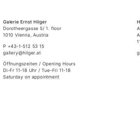
Galerie Ernst Hilger
H
Dorotheergasse 5/ 1. floor
A
1010 Vienna, Austria
A
1
P +43-1-512 53 15
gallery@hilger.at
g
Öffnungszeiten / Opening Hours
Di-Fr 11-18 Uhr / Tue-Fri 11-18
Saturday on appointment