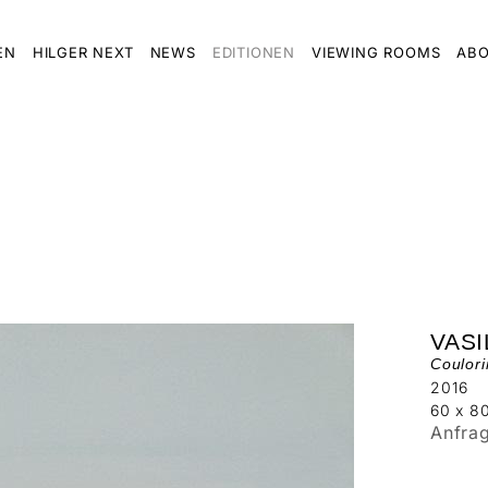
EN
HILGER NEXT
NEWS
EDITIONEN
VIEWING ROOMS
ABO
VAS
Coulori
2016
60 x 8
Anfra