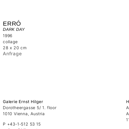
ERRÓ
DARK DAY
1996
collage
28 x 20 cm
Anfrage
Galerie Ernst Hilger
H
Dorotheergasse 5/ 1. floor
A
1010 Vienna, Austria
A
1
P +43-1-512 53 15