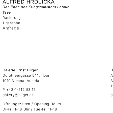
ALFRED HRDLICKA
Das Ende des Kriegsministers Latour
1999
Radierung
1 gerahmt
Anfrage
Galerie Ernst Hilger
H
Dorotheergasse 5/ 1. floor
A
1010 Vienna, Austria
A
1
P +43-1-512 53 15
gallery@hilger.at
g
Öffnungszeiten / Opening Hours
Di-Fr 11-18 Uhr / Tue-Fri 11-18