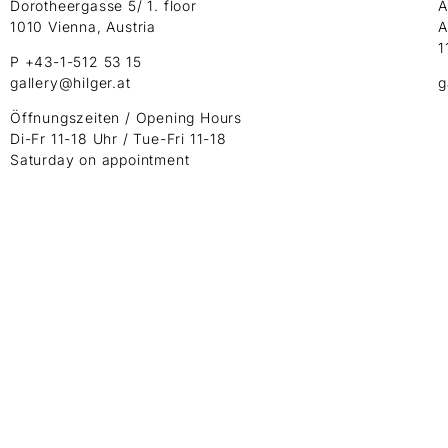
Dorotheergasse 5/ 1. floor
A
1010 Vienna, Austria
A
1
P +43-1-512 53 15
gallery@hilger.at
g
Öffnungszeiten / Opening Hours
Di-Fr 11-18 Uhr / Tue-Fri 11-18
Saturday on appointment