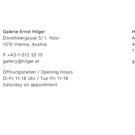
Galerie Ernst Hilger
H
Dorotheergasse 5/ 1. floor
A
1010 Vienna, Austria
A
1
P +43-1-512 53 15
gallery@hilger.at
g
Öffnungszeiten / Opening Hours
Di-Fr 11-18 Uhr / Tue-Fri 11-18
Saturday on appointment