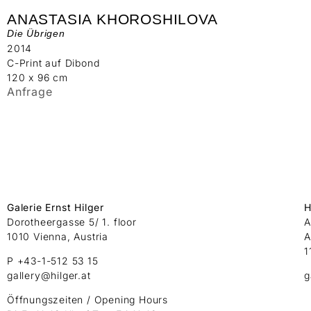
ANASTASIA KHOROSHILOVA
Die Übrigen
2014
C-Print auf Dibond
120 x 96 cm
Anfrage
Galerie Ernst Hilger
H
Dorotheergasse 5/ 1. floor
A
1010 Vienna, Austria
A
1
P +43-1-512 53 15
gallery@hilger.at
g
Öffnungszeiten / Opening Hours