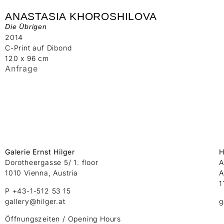
ANASTASIA KHOROSHILOVA
Die Übrigen
2014
C-Print auf Dibond
120 x 96 cm
Anfrage
Galerie Ernst Hilger
H
Dorotheergasse 5/ 1. floor
A
1010 Vienna, Austria
A
1
P +43-1-512 53 15
gallery@hilger.at
g
Öffnungszeiten / Opening Hours