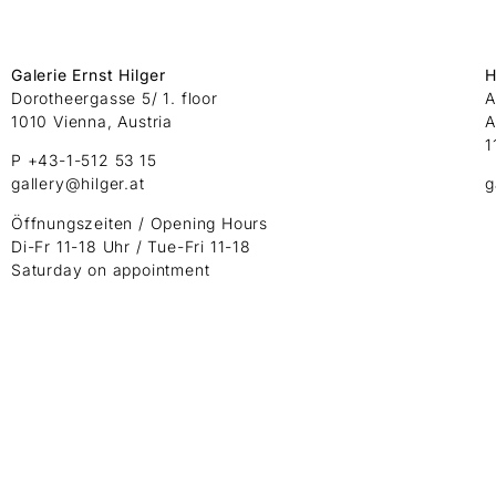
Galerie Ernst Hilger
H
Dorotheergasse 5/ 1. floor
A
1010 Vienna, Austria
A
1
P +43-1-512 53 15
gallery@hilger.at
g
Öffnungszeiten / Opening Hours
Di-Fr 11-18 Uhr / Tue-Fri 11-18
Saturday on appointment