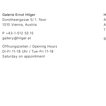
Galerie Ernst Hilger
H
Dorotheergasse 5/ 1. floor
A
1010 Vienna, Austria
A
1
P +43-1-512 53 15
gallery@hilger.at
g
Öffnungszeiten / Opening Hours
Di-Fr 11-18 Uhr / Tue-Fri 11-18
Saturday on appointment