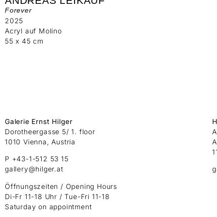
ANDREAS LEIKAUF
Forever
2025
Acryl auf Molino
55 x 45 cm
Galerie Ernst Hilger
H
Dorotheergasse 5/ 1. floor
A
1010 Vienna, Austria
A
1
P +43-1-512 53 15
gallery@hilger.at
g
Öffnungszeiten / Opening Hours
Di-Fr 11-18 Uhr / Tue-Fri 11-18
Saturday on appointment