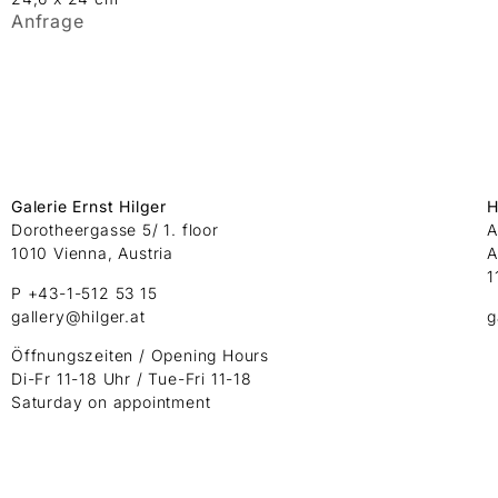
Anfrage
Galerie Ernst Hilger
H
Dorotheergasse 5/ 1. floor
A
1010 Vienna, Austria
A
1
P +43-1-512 53 15
gallery@hilger.at
g
Öffnungszeiten / Opening Hours
Di-Fr 11-18 Uhr / Tue-Fri 11-18
Saturday on appointment