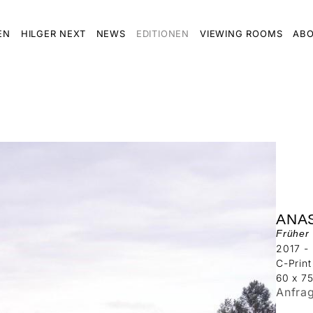
EN
HILGER NEXT
NEWS
EDITIONEN
VIEWING ROOMS
ABO
ANA
Früher 
2017 -
C-Print
60 x 7
Anfra