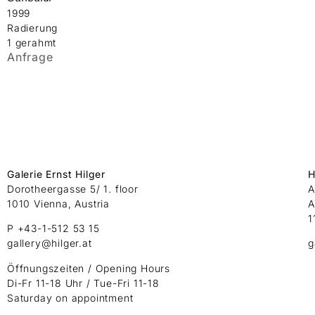
1999
Radierung
1 gerahmt
Anfrage
Galerie Ernst Hilger
H
Dorotheergasse 5/ 1. floor
A
1010 Vienna, Austria
A
1
P +43-1-512 53 15
gallery@hilger.at
g
Öffnungszeiten / Opening Hours
Di-Fr 11-18 Uhr / Tue-Fri 11-18
Saturday on appointment