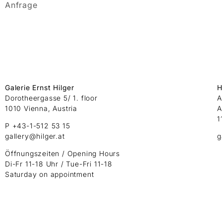
Anfrage
Galerie Ernst Hilger
H
Dorotheergasse 5/ 1. floor
A
1010 Vienna, Austria
A
1
P +43-1-512 53 15
gallery@hilger.at
g
Öffnungszeiten / Opening Hours
Di-Fr 11-18 Uhr / Tue-Fri 11-18
Saturday on appointment