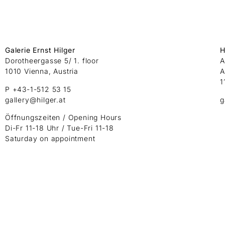
Galerie Ernst Hilger
H
Dorotheergasse 5/ 1. floor
A
1010 Vienna, Austria
A
1
P +43-1-512 53 15
gallery@hilger.at
g
Öffnungszeiten / Opening Hours
Di-Fr 11-18 Uhr / Tue-Fri 11-18
Saturday on appointment