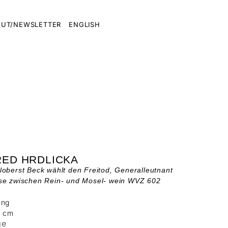
UT/NEWSLETTER
ENGLISH
RED HRDLICKA
oberst Beck wählt den Freitod, Generalleutnant
se zwischen Rein- und Mosel- wein WVZ 602
ung
6 cm
ge