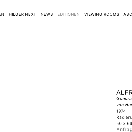
EN
HILGER NEXT
NEWS
EDITIONEN
VIEWING ROOMS
ABO
ALF
General
von Ha
1974
Radier
50 x 6
Anfra