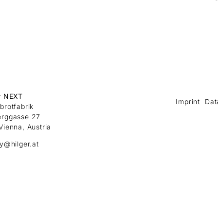
r NEXT
Imprint
Dat
brotfabrik
erggasse 27
Vienna, Austria
ry@hilger.at