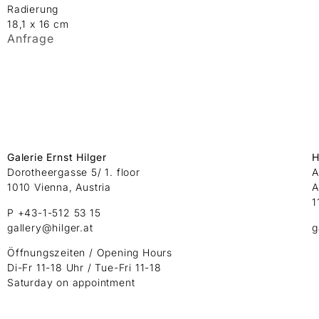
Radierung
18,1 x 16 cm
Anfrage
Galerie Ernst Hilger
H
Dorotheergasse 5/ 1. floor
A
1010 Vienna, Austria
A
1
P +43-1-512 53 15
gallery@hilger.at
g
Öffnungszeiten / Opening Hours
Di-Fr 11-18 Uhr / Tue-Fri 11-18
Saturday on appointment