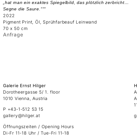
„hat man ein exaktes Spiegelbild, das plötzlich zerbricht…
Segne die Saure.“““
2022
Pigment Print, Öl, Sprühfarbeauf Leinwand
70 x 50 cm
Anfrage
Galerie Ernst Hilger
H
Dorotheergasse 5/ 1. floor
A
1010 Vienna, Austria
A
1
P +43-1-512 53 15
gallery@hilger.at
g
Öffnungszeiten / Opening Hours
Di-Fr 11-18 Uhr / Tue-Fri 11-18