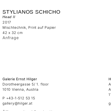
STYLIANOS SCHICHO
Head II
2017
Mischtechnik, Print auf Papier
42 x 32 cm
Anfrage
Galerie Ernst Hilger
H
Dorotheergasse 5/ 1. floor
A
1010 Vienna, Austria
A
1
P +43-1-512 53 15
gallery@hilger.at
g