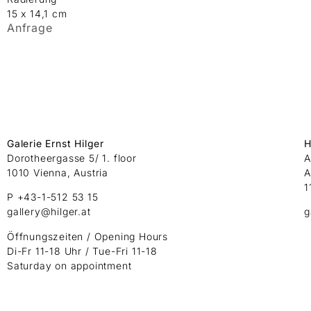
15 x 14,1 cm
Anfrage
Galerie Ernst Hilger
H
Dorotheergasse 5/ 1. floor
A
1010 Vienna, Austria
A
1
P +43-1-512 53 15
gallery@hilger.at
g
Öffnungszeiten / Opening Hours
Di-Fr 11-18 Uhr / Tue-Fri 11-18
Saturday on appointment