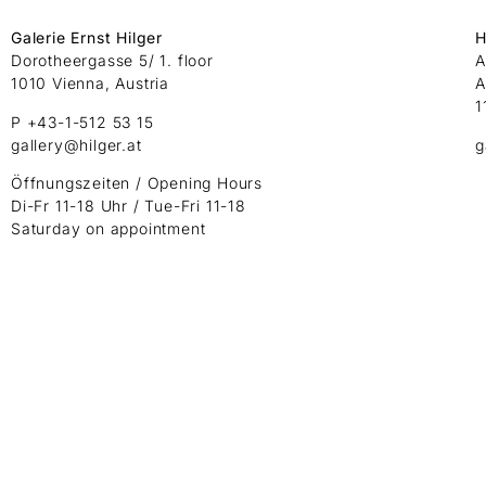
Galerie Ernst Hilger
H
Dorotheergasse 5/ 1. floor
A
1010 Vienna, Austria
A
1
P +43-1-512 53 15
gallery@hilger.at
g
Öffnungszeiten / Opening Hours
Di-Fr 11-18 Uhr / Tue-Fri 11-18
Saturday on appointment