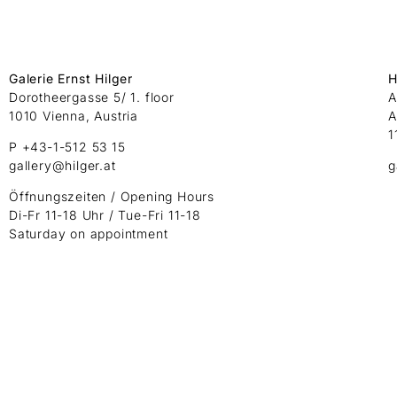
Galerie Ernst Hilger
H
Dorotheergasse 5/ 1. floor
A
1010 Vienna, Austria
A
1
P +43-1-512 53 15
gallery@hilger.at
g
Öffnungszeiten / Opening Hours
Di-Fr 11-18 Uhr / Tue-Fri 11-18
Saturday on appointment