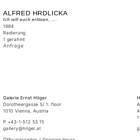
ALFRED HRDLICKA
Ich will euch erlösen, ….
1984
Radierung
1 gerahmt
Anfrage
Galerie Ernst Hilger
H
Dorotheergasse 5/ 1. floor
A
1010 Vienna, Austria
A
1
P +43-1-512 53 15
gallery@hilger.at
g
Öffnungszeiten / Opening Hours