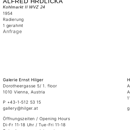
ALFRED HRDLICKA
Kohlmarkt II WVZ 24
1954
Radierung
1 gerahmt
Anfrage
Galerie Ernst Hilger
H
Dorotheergasse 5/ 1. floor
A
1010 Vienna, Austria
A
1
P +43-1-512 53 15
gallery@hilger.at
g
Öffnungszeiten / Opening Hours
Di-Fr 11-18 Uhr / Tue-Fri 11-18