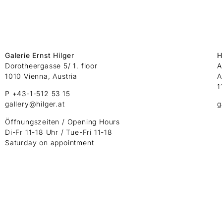
Galerie Ernst Hilger
H
Dorotheergasse 5/ 1. floor
A
1010 Vienna, Austria
A
1
P +43-1-512 53 15
gallery@hilger.at
g
Öffnungszeiten / Opening Hours
Di-Fr 11-18 Uhr / Tue-Fri 11-18
Saturday on appointment