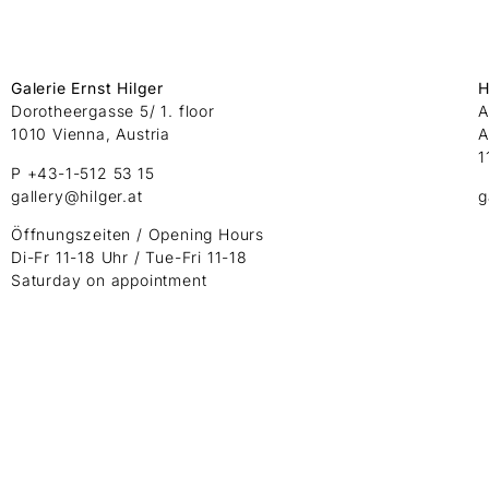
Galerie Ernst Hilger
H
Dorotheergasse 5/ 1. floor
A
1010 Vienna, Austria
A
1
P +43-1-512 53 15
gallery@hilger.at
g
Öffnungszeiten / Opening Hours
Di-Fr 11-18 Uhr / Tue-Fri 11-18
Saturday on appointment