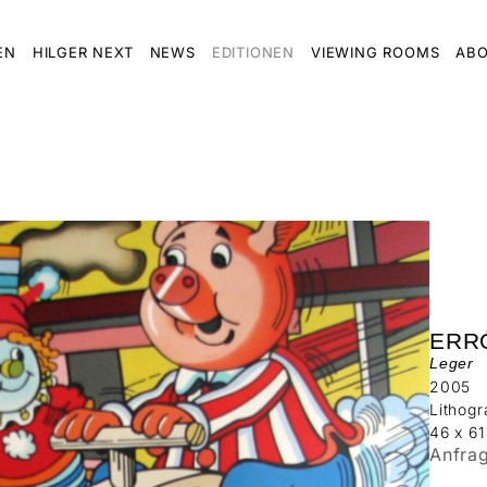
EN
HILGER NEXT
NEWS
EDITIONEN
VIEWING ROOMS
ABO
ERR
Leger
2005
Lithogr
46 x 6
Anfra