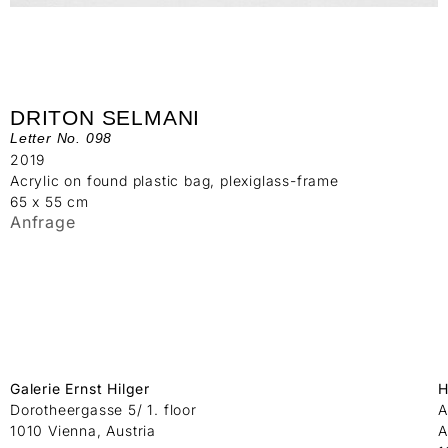
DRITON SELMANI
Letter No. 098
2019
Acrylic on found plastic bag, plexiglass-frame
65 x 55 cm
Anfrage
Galerie Ernst Hilger
H
Dorotheergasse 5/ 1. floor
A
1010 Vienna, Austria
A