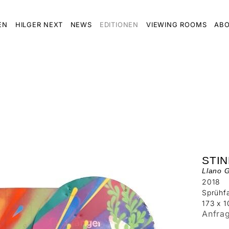
EN
HILGER NEXT
NEWS
EDITIONEN
VIEWING ROOMS
ABO
STIN
Llano G
2018
Sprühfa
173 x 1
Anfra