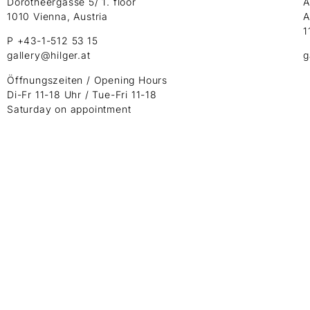
Dorotheergasse 5/ 1. floor
A
1010 Vienna, Austria
A
1
P +43-1-512 53 15
gallery@hilger.at
g
Öffnungszeiten / Opening Hours
Di-Fr 11-18 Uhr / Tue-Fri 11-18
Saturday on appointment