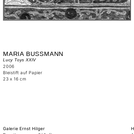
MARIA BUSSMANN
Lucy Toys XXIV
2006
Bleistift auf Papier
23 x 16 cm
Galerie Ernst Hilger
H