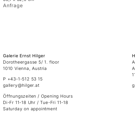
Anfrage
Galerie Ernst Hilger
H
Dorotheergasse 5/ 1. floor
A
1010 Vienna, Austria
A
1
P +43-1-512 53 15
gallery@hilger.at
g
Öffnungszeiten / Opening Hours
Di-Fr 11-18 Uhr / Tue-Fri 11-18
Saturday on appointment