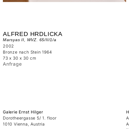
ALFRED HRDLICKA
Marsyas II, WVZ. 65/II/1/a
2002
Bronze nach Stein 1964
73 x 30 x 30 cm
Anfrage
Galerie Ernst Hilger
H
Dorotheergasse 5/ 1. floor
A
1010 Vienna, Austria
A